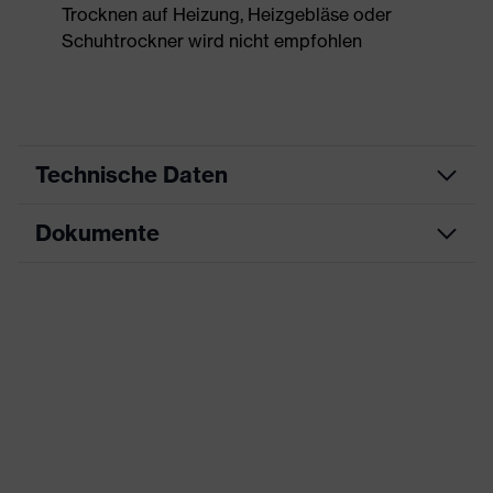
Trocknen auf Heizung, Heizgebläse oder
Schuhtrockner wird nicht empfohlen
Technische Daten
Dokumente
Produktart
Sicherheitsschuh
Produkttyp
Halbschuhe
Datenblatt
Produktfamilie
uvex 2 trend
Maßtabelle
Schutzklasse
S1 PS
CE Konformitätserklärung
Farbe
gelb, schwarz
Downloadportal für CE
Konformitätserklärungen
Geschlecht
Damen, Herren