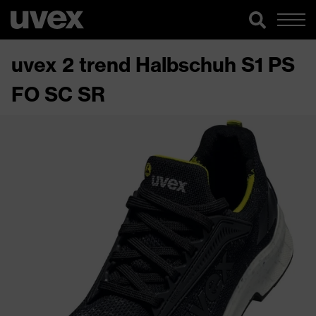
uvex 2 trend Halbschuh S1 PS
FO SC SR