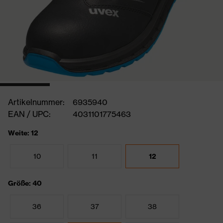
Artikelnummer:
6935940
EAN / UPC:
4031101775463
Weite: 12
10
11
12
Größe: 40
36
37
38