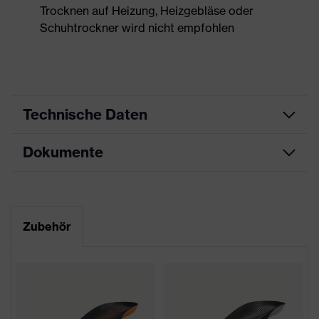
Trocknen auf Heizung, Heizgebläse oder
Schuhtrockner wird nicht empfohlen
Technische Daten
Dokumente
Produktart
Sicherheitsschuh
Produkttyp
Halbschuhe
Maßtabelle
Produktfamilie
uvex 2 xenova®
Datenblatt
Zubehör
Schutzklasse
S1
CE Konformitätserklärung
Farbe
blau, schwarz
Downloadportal für CE
Konformitätserklärungen
Geschlecht
Damen, Herren