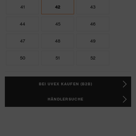
41
42
43
44
45
46
47
48
49
50
51
52
BEI UVEX KAUFEN (B2B)
HÄNDLERSUCHE