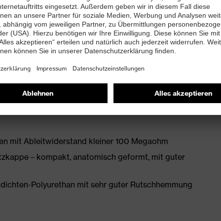
wickelter Leisten ebenso beiträgt wie die
en
bett mit Feuchtigkeitstransportsystem und
en mit Ableitwiderstand kleiner 100 Megaohm
zkappe – kompakt, anatomisch geformt, mit guter
idichten-Polyurethan mit sehr guter Rutschhemmung