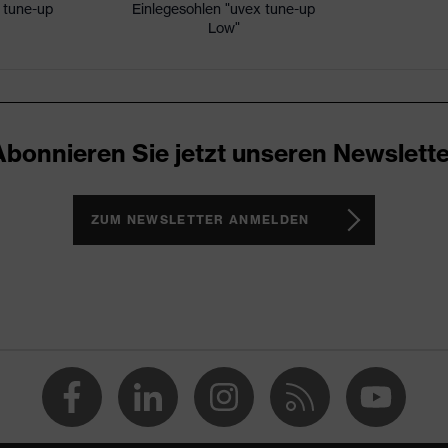
 tune-up
Einlegesohlen "uvex tune-up
Low"
icare+, uvex xenova®-System
ker
elochtes Obermaterial, Geschlossener Fersenbereich, Non-
Abonnieren Sie jetzt unseren Newslette
 Sohle, Reflektierende Elemente, Weich gepolsterte Lasche,
tabschluss
 1/uvex 2
ZUM NEWSLETTER ANMELDEN
(PU/PU)