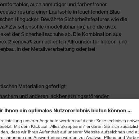
komfortabler, auch anmutiger und farbenfroher
Accessoires und einer Laufsohle in leuchtendem Blau
chen Hingucker. Bewährte Sicherheitsfeatures wie die
va® Zwischensohle (modellabhängig) und die uvex
ket der Sicherheitsschuhe ab. Die Kombination aus
ex 2 xenova® zum beliebten Allrounder für Indoor- und
enbau, in der Metallverarbeitung oder bei
tischen Materialien gefertigt
chmachern und anderen lackbenetzungsstörenden