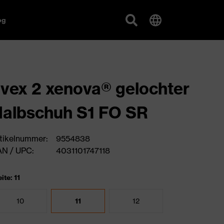
og
vex 2 xenova® gelochter
albschuh S1 FO SR
tikelnummer:
9554838
N / UPC:
4031101747118
ite: 11
10
11
12