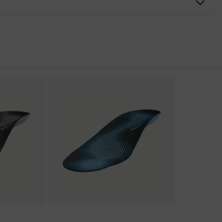
rungen
er Aufladung (ESD) mit einem Ableitwiderstand kleiner 100
kappe