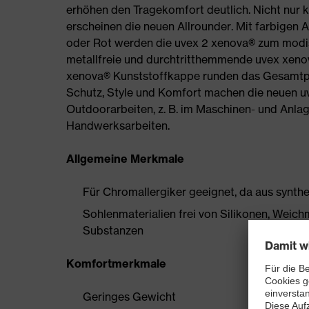
erhöhen den Tragekomfort deutlich. Nicht nur 
erscheinen die neuen Allrounder. Mit farbigen 
oder Rot werden die uvex 2 xenova® zum modis
metallfreie und durchtritthemmende uvex xeno
xenova® Kunststoffkappe runden das Gesamtpa
Schutz, Style und Komfort machen die neuen uv
Outdoorarbeiten, z. B. im Maschinen- und Anlag
Handwerksarbeiten.
Allgemeine Merkmale
Für Chromallergiker geeignet, da aus synthe
Sohlenmaterialien frei von Silikonen, Wei
Substanzen
Komfortmerkmale
Geringes Gewicht