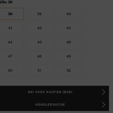
öße: 38
38
39
40
41
42
43
44
45
46
47
48
49
50
51
52
BEI UVEX KAUFEN (B2B)
HÄNDLERSUCHE