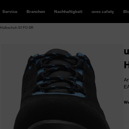
Service
Branchen
Nachhaltigkeit
uvex safety
Bl
 Halbschuh S1 FO SR
u
H
Ar
EA
We