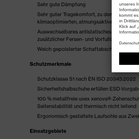
Sehr gute Dämpfung
Sehr guter Tragekomfort, zu dem ein neu ent
klimaoptimierten, atmungsaktiven Materiali
Auswechselbares antistatisches Komfortfuß
zusätzlicher Fersen- und Vorfußdämpfung
Weich gepolsterter Schaftabschluss
Schutzmerkmale
Schutzklasse S1 nach EN ISO 20345:2022
Sicherheitshalbschuhe erfüllen ESD-Vorgab
100 % metallfreie uvex xenova®-Zehenschut
Seitenstabilität und thermisch nicht leitend
Ergonomisch gestaltete Laufsohle aus Zwe
Einsatzgebiete