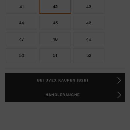
41
42
43
44
45
46
47
48
49
50
51
52
BEI UVEX KAUFEN (B2B)
HÄNDLERSUCHE