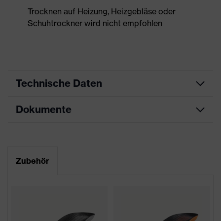
Trocknen auf Heizung, Heizgebläse oder
Schuhtrockner wird nicht empfohlen
Technische Daten
Dokumente
Produktart
Sicherheitsschuh
Produkttyp
Halbschuhe
Maßtabelle
Produktfamilie
uvex 2 xenova®
Datenblatt
Zubehör
Schutzklasse
S3
CE Konformitätserklärung
Farbe
blau, schwarz
Downloadportal für CE
Konformitätserklärungen