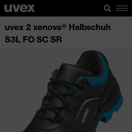
uvex 2 xenova® Halbschuh
S3L FO SC SR