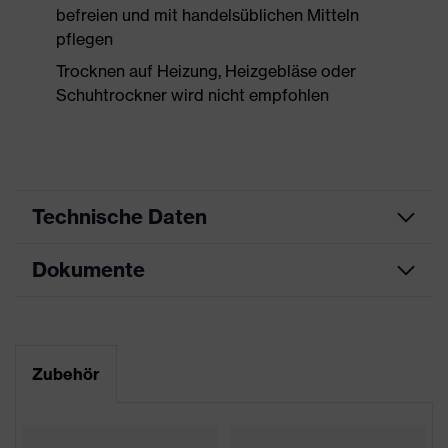
befreien und mit handelsüblichen Mitteln
pflegen
Trocknen auf Heizung, Heizgebläse oder
Schuhtrockner wird nicht empfohlen
Technische Daten
Dokumente
Produktart
Sicherheitsschuh
Produkttyp
Sandalen
Datenblatt
Produktfamilie
uvex 2 xenova®
Maßtabelle
Zubehör
Schutzklasse
S1
CE Konformitätserklärung