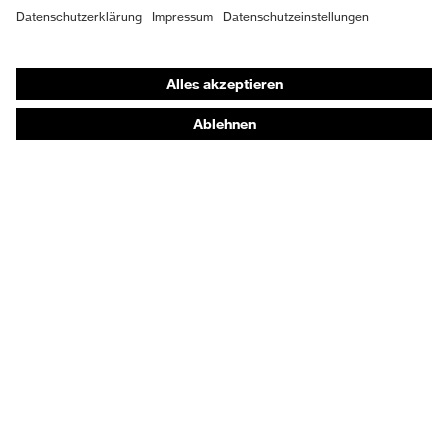
im Fersenbereich (E)
Risiken
Shops
Sohle
uvex 2 xenova®
Online-Shop für B2B-Kunden
Verschluss
Klettverschluss
Online-Shop für Personaldienstleister
Online-Shop für Laserschutzprodukte
uvex Optik Shop Fürth
E | 3 Store
Kaufberatung
Händlersuche
Orthopädische Bestellungen
Noch Fragen zum Kauf?