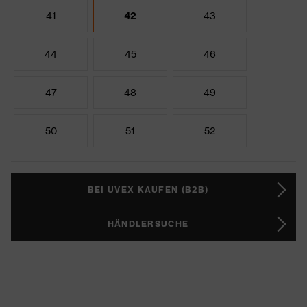
41
42
43
44
45
46
47
48
49
50
51
52
BEI UVEX KAUFEN (B2B)
HÄNDLERSUCHE