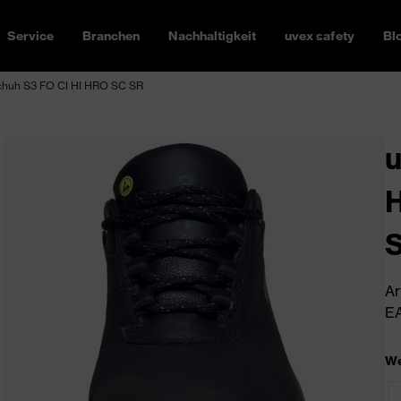
Service
Branchen
Nachhaltigkeit
uvex safety
Bl
huh S3 FO CI HI HRO SC SR
H
Ar
EA
We