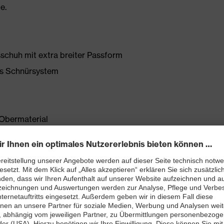
e.
sschuh mit extra breiter Passform
es Schnürsystem
Obermaterial
t
ett (Art. Nr.: 86937-9)