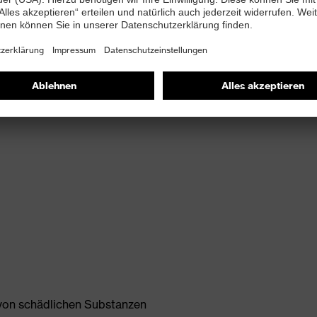
-PUREnrj Zwischensohle
ige uvex MACSOLE®-Gummilaufsohle
 von schädlichen Substanzen