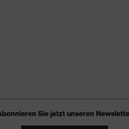
rungen
er Aufladung (ESD) mit einem Ableitwiderstand kleiner 100
kappe
zone, uvex i-PUREnrj, uvex medicare, uvex waterstop, uvex
Abonnieren Sie jetzt unseren Newslette
ch, Im Sohlenverlauf integrierter Fersenkorb, Non-marking-
Reflektierende Elemente, Weich gepolsterte Staublasche, Weich