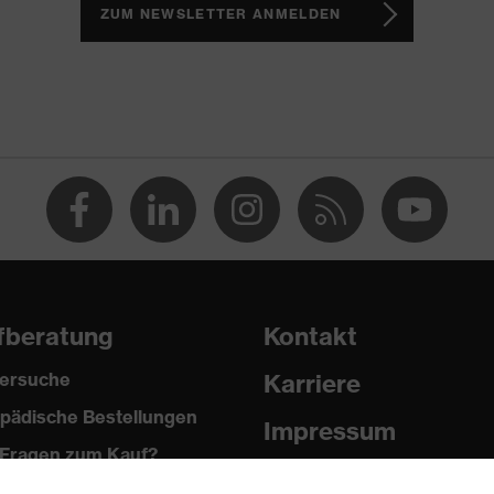
ZUM NEWSLETTER ANMELDEN
 3
-Gummi (PU/GU)
fberatung
Kontakt
ersuche
Karriere
pädische Bestellungen
Impressum
Fragen zum Kauf?
Datenschutz