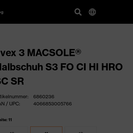
og
uvex 3 MACSOLE®
albschuh S3 FO CI HI HRO
SC SR
tikelnummer:
6860236
N / UPC:
4066853005766
ite: 11