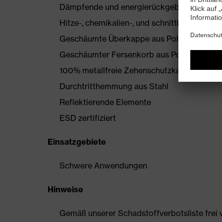
Dämpfende und energierückgebende uvex i
Hitze-, chemikalien-, und schnittbeständ
Geschäumte Überkappe aus Polyurethan
Geschäumter Fersenkorb aus Polyurethan
100% metallfreie Zehenschutzkappe
Durchtritthemmung aus Stahl
Reflektierende Elemente
ESD zertifiziert
Einsatzgebiete
Schwere Anwendungen
Hinweise
Gemäß unserer Schadstoffverbotsliste frei