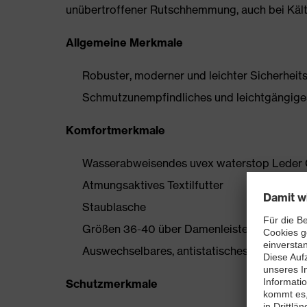
unübertroffener Rutschhemmung, auch bei Kält
Allgemeine Merkmale
Robuster, moderner und leichter Sicherheit
Schmutzunempfindliches und leichtgängig
Komfortmerkmale
Wasserabweisendes uvex waterstop Leder 
Atmungsaktives Textilfutter
Staublasche
Größen 36-40 über Damenleisten hergestell
Auswechselbares, antistatisches Komfortfußb
Schutzmerkmale