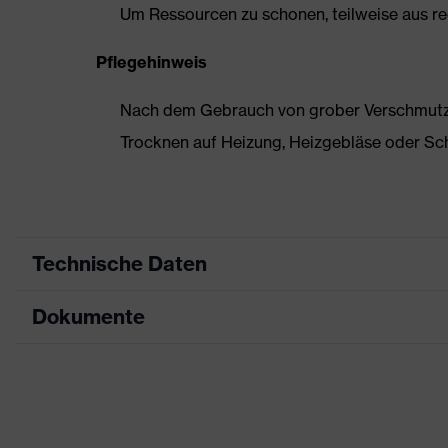
Um Ressourcen zu schonen, teilweise aus rec
Pflegehinweis
Nach dem Gebrauch von grober Verschmutzun
Trocknen auf Heizung, Heizgebläse oder Sc
Technische Daten
Dokumente
Produktart
Sicherheitsschuh
Produkttyp
Halbschuhe
Datenblatt
Produktfamilie
uvex 3 MACSOLE®
CE Konformitätserklärung