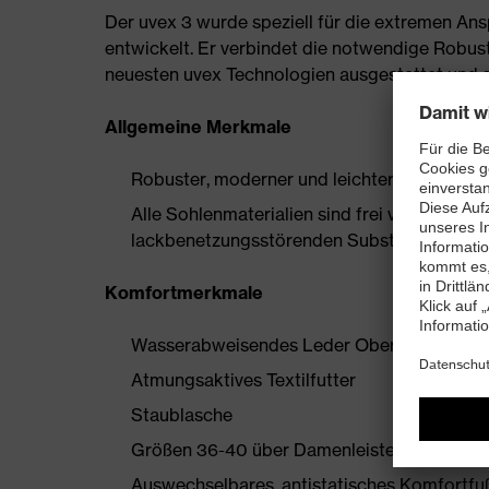
Der uvex 3 wurde speziell für die extremen A
entwickelt. Er verbindet die notwendige Robust
neuesten uvex Technologien ausgestattet und sc
Allgemeine Merkmale
Robuster, moderner und leichter Sicherheits
Alle Sohlenmaterialien sind frei von Silik
lackbenetzungsstörenden Substanzen
Komfortmerkmale
Wasserabweisendes Leder Obermaterial
Atmungsaktives Textilfutter
Staublasche
Größen 36-40 über Damenleisten hergestell
Auswechselbares, antistatisches Komfortfußb