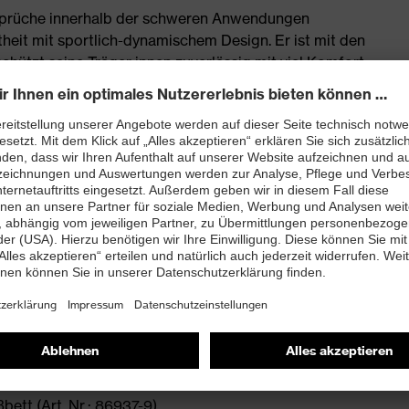
nsprüche innerhalb der schweren Anwendungen
heit mit sportlich-dynamischem Design. Er ist mit den
hützt seine Träger:innen zuverlässig mit viel Komfort.
schnürstiefel mit extra breiter Passform
onen, Weichmachern und anderen
t
ett (Art. Nr.: 86937-9)