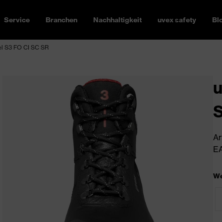
Service
Branchen
Nachhaltigkeit
uvex safety
Bl
el S3 FO CI SC SR
u
S
Ar
EA
We