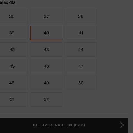
öße: 40
36
37
38
39
40
41
42
43
44
45
46
47
48
49
50
51
52
BEI UVEX KAUFEN (B2B)