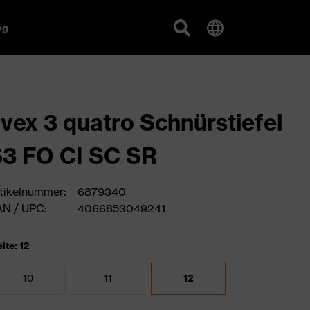
og
vex 3 quatro Schnürstiefel
3 FO CI SC SR
tikelnummer:
6879340
N / UPC:
4066853049241
ite: 12
10
11
12