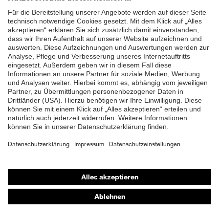
EN ISO 20345:2022 +
Norm
ZUM NEWSLETTER ANMELDEN
A1:2024
Obermaterial
Leder
Schutz chemische
Öl- und Benzinbeständigkeit
Risiken
(FO)
Schutz elektrische
Antistatik (A)
Risiken
Sohle
uvex 3
Shops
Verschluss
Reißverschluss
Online-Shop für B2B-Kunden
Online-Shop für Personaldienstleister
Online-Shop für Laserschutzprodukte