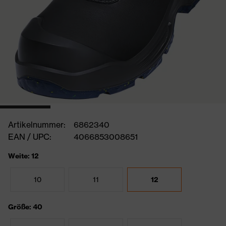
Artikelnummer:
6862340
EAN / UPC:
4066853008651
Weite: 12
10
11
12
Größe: 40