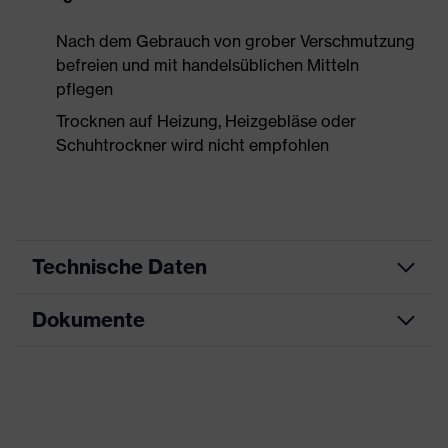
Nach dem Gebrauch von grober Verschmutzung
befreien und mit handelsüblichen Mitteln
pflegen
Trocknen auf Heizung, Heizgebläse oder
Schuhtrockner wird nicht empfohlen
Technische Daten
Dokumente
Produktart
Sicherheitsschuh
Produkttyp
Halbschuhe
Datenblatt
Produktfamilie
uvex 3 MACSOLE®
CE Konformitätserklärung