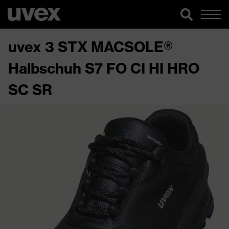
uvex 3 STX MACSOLE®
Halbschuh S7 FO CI HI HRO
SC SR