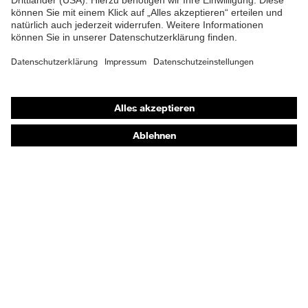
Shops
Online-Shop für B2B-Kunden
Online-Shop für Personaldienstleister
Online-Shop für Laserschutzprodukte
uvex Optik Shop Fürth
E | 3 Store
Kaufberatung
Händlersuche
Orthopädische Bestellungen