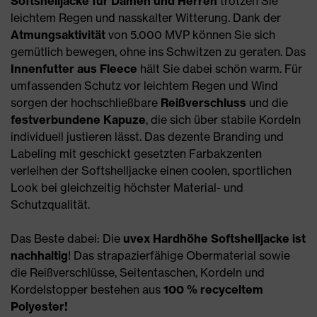
Softshelljacke für Damen und Herren
trotzen Sie
leichtem Regen und nasskalter Witterung. Dank der
Atmungsaktivität
von 5.000 MVP können Sie sich
gemütlich bewegen, ohne ins Schwitzen zu geraten. Das
Innenfutter aus Fleece
hält Sie dabei schön warm. Für
umfassenden Schutz vor leichtem Regen und Wind
sorgen der hochschließbare
Reißverschluss
und die
festverbundene Kapuze
, die sich über stabile Kordeln
individuell justieren lässt. Das dezente Branding und
Labeling mit geschickt gesetzten Farbakzenten
verleihen der Softshelljacke einen coolen, sportlichen
Look bei gleichzeitig höchster Material- und
Schutzqualität.
Das Beste dabei: Die
uvex Hardhöhe Softshelljacke ist
nachhaltig
! Das strapazierfähige Obermaterial sowie
die Reißverschlüsse, Seitentaschen, Kordeln und
Kordelstopper bestehen aus
100 % recyceltem
Polyester!