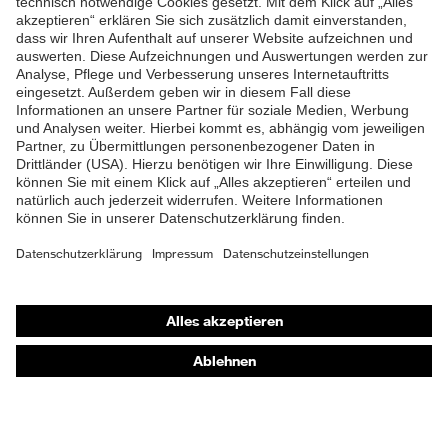
ZUM NEWSLETTER ANMELDEN
Shops
Online-Shop für B2B-Kunden
Online-Shop für Personaldienstleister
Online-Shop für Laserschutzprodukte
uvex Optik Shop Fürth