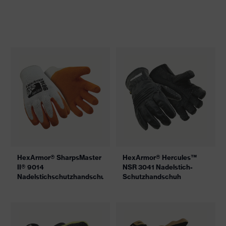
HexArmor® SharpsMaster
HexArmor® Hercules™
II® 9014
NSR 3041 Nadelstich-
Nadelstichschutzhandschuh
Schutzhandschuh