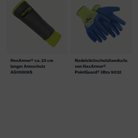
HexArmor® ca. 23 cm
Nadelstichschutzhandschuh
langer Armschutz
von HexArmor®
AG10009S
PointGuard® Ultra 9032