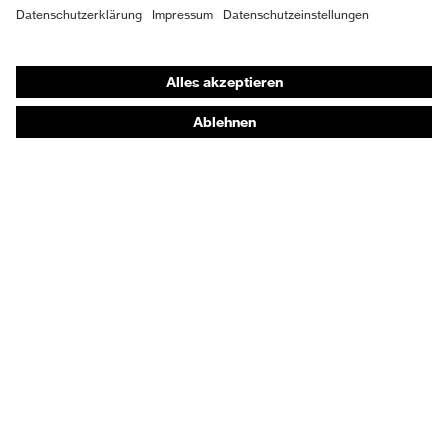
Shops
Online-Shop für B2B-Kunden
Online-Shop für Personaldienstleister
Online-Shop für Laserschutzprodukte
uvex Optik Shop Fürth
E | 3 Store
Kaufberatung
Händlersuche
Orthopädische Bestellungen
Noch Fragen zum Kauf?