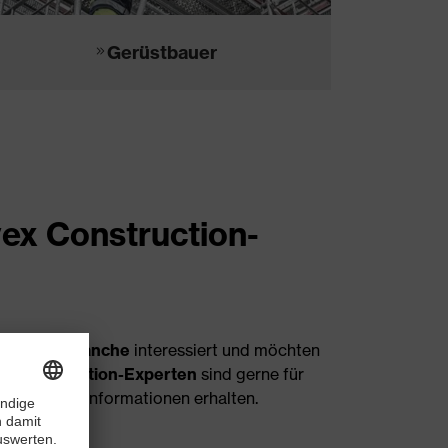
Gerüstbauer
ex Construction-
truction-Branche
interessiert und möchten
x Construction-Experten
sind gerne für
und weitere Informationen erhalten.