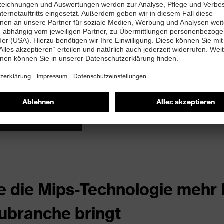
M KONTAKTFORMULAR
ex GaLaBau Folder
cken Sie das Premium-Sortiment von uvex für Garten- und La
und Schutz von Kopf bis Fuß bieten. Laden Sie jetzt die PDF
WNLOAD PDF
e die Mips-Technologie mehr H
ubranche bringt