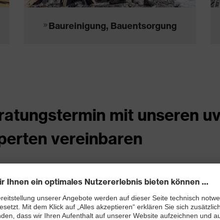
Baureinigung, Bauentsorgung
ratungstermin mit unseren uv
perten vereinbaren
ind an unseren
uvex Arbeitsschutz-Produkten für die Cons
e Fragen und mögliche Konditionen besprechen? Unsere
uve
. Jetzt Anfrage über unser
Online-Kontaktformular
stellen 