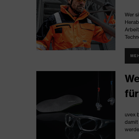
Wer si
Herabf
Arbei
Techno
ME
Wei
fü
uvex 
damit 
werden