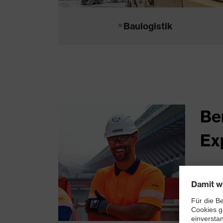
Baulogistik
Be
Ex
Sie s
offen
Sie da