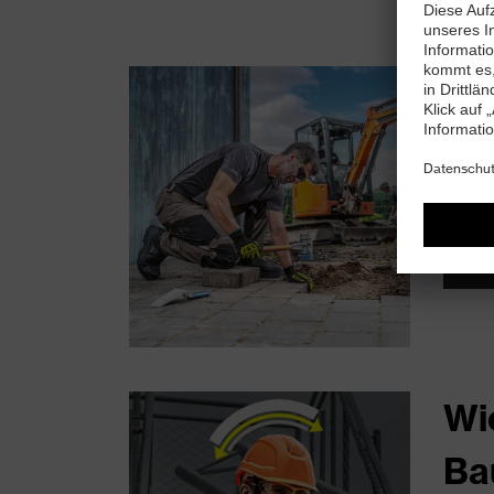
ZU
uv
Entde
haben 
DO
Wi
Ba