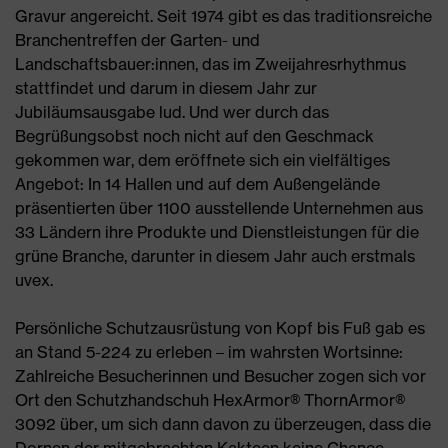
Gravur angereicht. Seit 1974 gibt es das traditionsreiche
Branchentreffen der Garten- und
Landschaftsbauer:innen, das im Zweijahresrhythmus
stattfindet und darum in diesem Jahr zur
Jubiläumsausgabe lud. Und wer durch das
Begrüßungsobst noch nicht auf den Geschmack
gekommen war, dem eröffnete sich ein vielfältiges
Angebot: In 14 Hallen und auf dem Außengelände
präsentierten über 1100 ausstellende Unternehmen aus
33 Ländern ihre Produkte und Dienstleistungen für die
grüne Branche, darunter in diesem Jahr auch erstmals
uvex.
Persönliche Schutzausrüstung von Kopf bis Fuß gab es
an Stand 5-224 zu erleben – im wahrsten Wortsinne:
Zahlreiche Besucherinnen und Besucher zogen sich vor
Ort den Schutzhandschuh HexArmor® ThornArmor®
3092 über, um sich dann davon zu überzeugen, dass die
Dornen der mitgebrachten Kakteen keine Chance