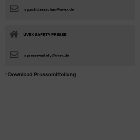
p.schulzezachau@uvex.de
UVEX SAFETY PRESSE
presse-safety@uvex.de
Download Pressemitteilung