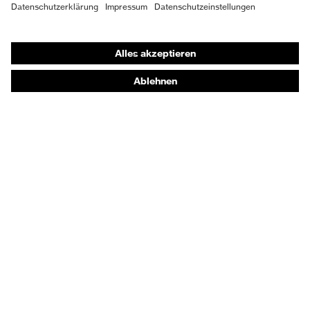
Shops
Online-Shop für B2B-Kunden
Online-Shop für Personaldienstleister
Online-Shop für Laserschutzprodukte
uvex Optik Shop Fürth
E | 3 Store
Kaufberatung
Händlersuche
Orthopädische Bestellungen
Noch Fragen zum Kauf?