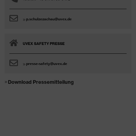
p.schulzezachau@uvex.de
UVEX SAFETY PRESSE
presse-safety@uvex.de
Download Pressemitteilung