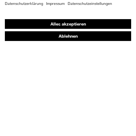
Shops
Online-Shop für B2B-Kunden
Online-Shop für Personaldienstleister
Online-Shop für Laserschutzprodukte
uvex Optik Shop Fürth
E | 3 Store
Kaufberatung
Händlersuche
Orthopädische Bestellungen
Noch Fragen zum Kauf?