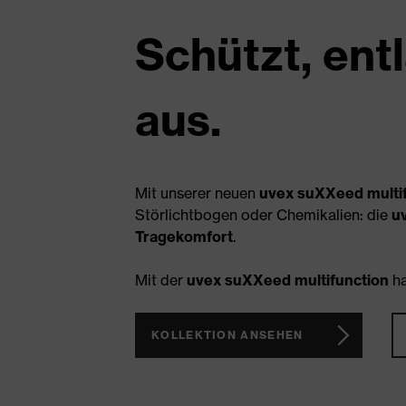
Schützt, entl
aus.
Mit unserer neuen
uvex suXXeed multi
Störlichtbogen oder Chemikalien: die
u
Tragekomfort
.
Mit der
uvex suXXeed multifunction
ha
KOLLEKTION ANSEHEN