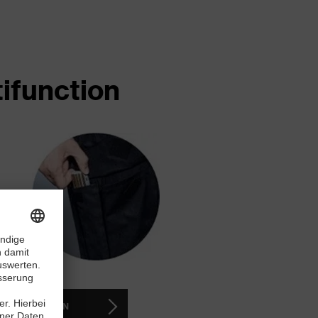
ifunction
ETZT KAUFEN