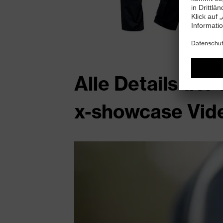
Alle Details de
x-showcase Vid