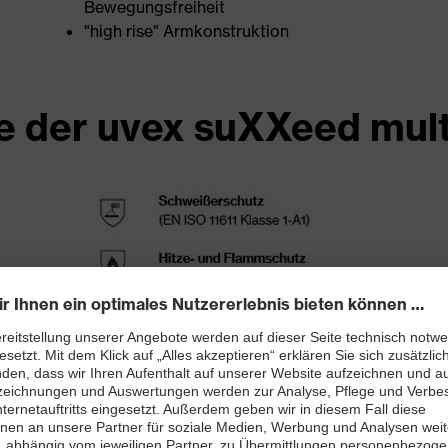
Bewegungsfreiheit
"high rise" Armkonstruktion
 der uvex suXXeed mult
J