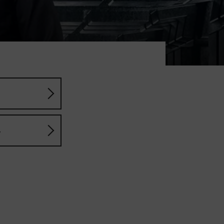
D
D
Y