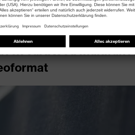
r uvex suXXeed multifunc
eoformat