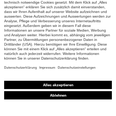
ZUM NEWSLETTER ANMELDEN
Shops
Online-Shop für B2B-Kunden
Online-Shop für Personaldienstleister
Online-Shop für Laserschutzprodukte
uvex Optik Shop Fürth