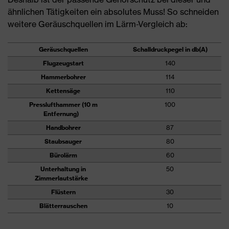
ähnlichen Tätigkeiten ein absolutes Muss! So schneiden
weitere Geräuschquellen im Lärm-Vergleich ab:
Geräuschquellen
Schalldruckpegel in db(A)
Flugzeugstart
140
Hammerbohrer
114
Kettensäge
110
Presslufthammer (10 m
100
Entfernung)
Handbohrer
87
Staubsauger
80
Bürolärm
60
Unterhaltung in
50
Zimmerlautstärke
Flüstern
30
Blätterrauschen
10