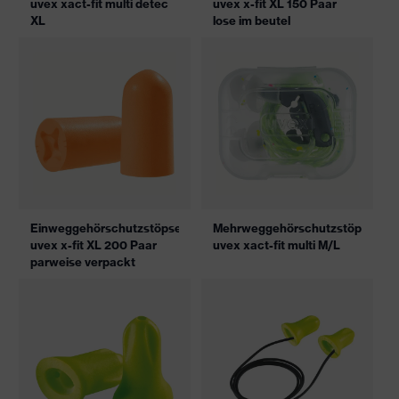
uvex xact-fit multi detec
uvex x-fit XL 150 Paar
XL
lose im beutel
Einweggehörschutzstöpsel
Mehrweggehörschutzstöpsel
uvex x-fit XL 200 Paar
uvex xact-fit multi M/L
parweise verpackt