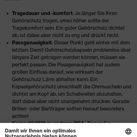
Tragedauer und -komfort
: Je länger Sie Ihren
Gehörschutz tragen, umso höher sollte der
Tragekomfort sein. Ein guter Gehörschutz dichtet
ab, ist dabei aber nicht zu eng und drückt nicht.
Passgenauigkeit
: Dieser Punkt geht einher mit dem
letzten: Damit Gehörschutzkapseln problemlos über
längere Zeit getragen werden können, müssen sie
perfekt passen. Die Passgenauigkeit hat zudem
großen Einfluss darauf, wie wirksam der
Gehörschutz Lärm abhalten kann: Ein
Kapselgehörschutz umschließt die Ohrmuscheln und
dichtet am Kopf ab, um Schallwellen abzuhalten,
darf dabei aber nicht unangenehm drücken. Gerade
Brillen- oder Bartträger sollten hierauf besonders
achten!
Kompatibilität zu anderer PSA
: Tragen Sie
Gehörschutz in Kombination mit anderer