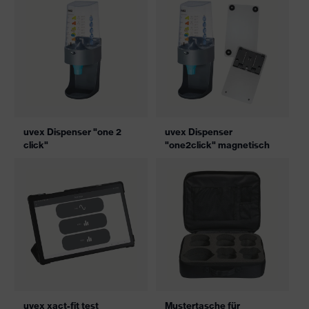
uvex Dispenser "one 2
uvex Dispenser
click"
"one2click" magnetisch
uvex xact-fit test
Mustertasche für