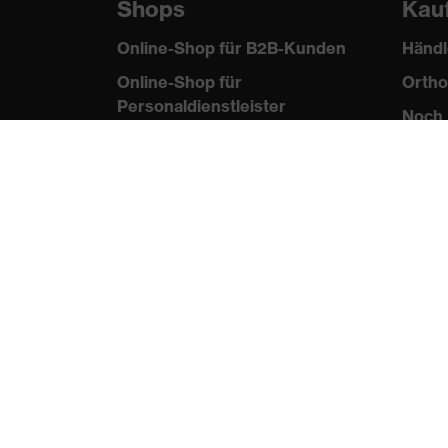
Shops
Kau
Online-Shop für B2B-Kunden
Händl
Online-Shop für
Ortho
Personaldienstleister
Noch 
Online-Shop für
Laserschutzprodukte
uvex Optik Shop Fürth
E | 3 Store