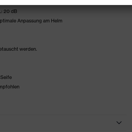
L: 20 dB
 optimale Anpassung am Helm
getauscht werden.
 Seife
empfohlen