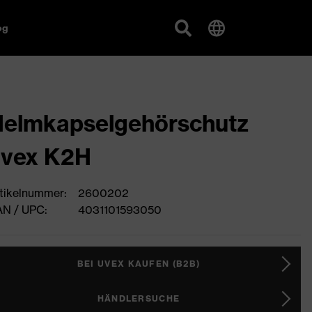
og
elmkapselgehörschutz
uvex K2H
tikelnummer:
2600202
N / UPC:
4031101593050
BEI UVEX KAUFEN (B2B)
HÄNDLERSUCHE