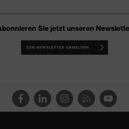
Abonnieren Sie jetzt unseren Newslette
ZUM NEWSLETTER ANMELDEN
ril-Butadien-Styrol-Copolymere (ABS)
len (PE), Schaumstoff (Memory Foam)
:2020, EN 352-3:2020