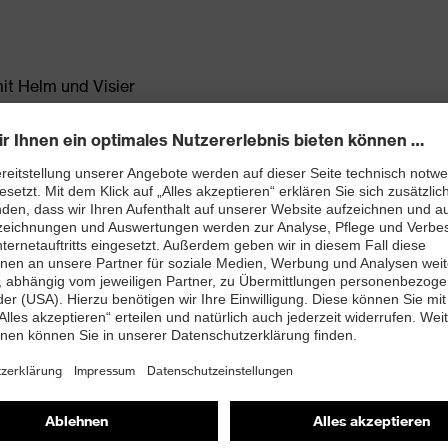
it Helm und Visier
 uvex pheos B-WR, uvex alpine, uvex airwing, uvex
bination auf Anfrage)
am garantieren ein angenehmes Tragegefühl auch bei
uhestellung