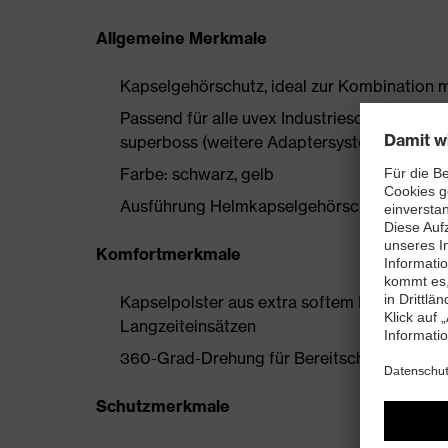
Allgemeine Merkmale
Kapselgehörschutz, ideal zur Kombination m
Passend für alle uvex Industrieschutzhelme:
superboss (weitere Adaptersysteme zur Kom
Farbe: schwarz, gelb
Ausführung Helmkapselgehörschutz
Komfortmerkmale
Kapselpolster aus extra softem Memory Fo
Langzeiteinsätzen
360-Grad-Drehung für Bereitschafts- und R
Schutzmerkmale