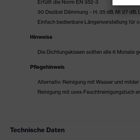
Erfüllt die Norm EN 352-3
30 Dezibel Dämmung – H: 35 dB, M: 27 dB, 
Einfach bedienbare Längenverstellung für
Hinweise
Die Dichtungskissen sollten alle 6 Monate 
Pflegehinweis
Alternativ: Reinigung mit Wasser und milder
Reinigung mit uvex-Feuchtreinigungstuch 
Technische Daten