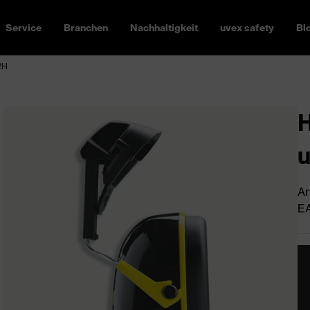
Service
Branchen
Nachhaltigkeit
uvex safety
Bl
2H
H
Ar
EA