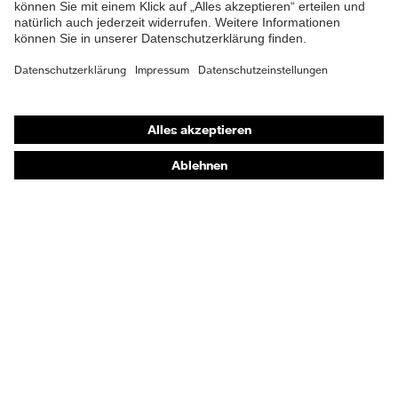
Shops
Online-Shop für B2B-Kunden
Online-Shop für Personaldienstleister
Online-Shop für Laserschutzprodukte
uvex Optik Shop Fürth
E | 3 Store
Kaufberatung
Händlersuche
Orthopädische Bestellungen