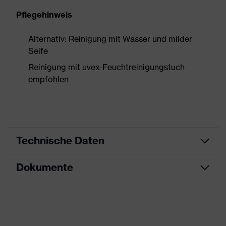
Pflegehinweis
Alternativ: Reinigung mit Wasser und milder
Seife
Reinigung mit uvex-Feuchtreinigungstuch
empfohlen
Technische Daten
Dokumente
Produktart
Kapselgehörschutz
Produkttyp
Kapseln
Datenblatt
Produktfamilie
uvex K-Series