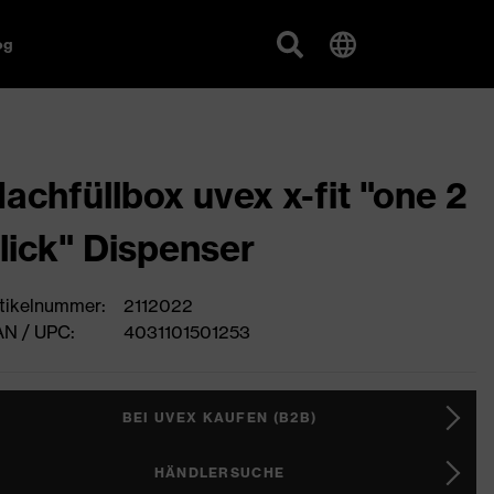
og
achfüllbox uvex x-fit "one 2
lick" Dispenser
tikelnummer:
2112022
N / UPC:
4031101501253
BEI UVEX KAUFEN (B2B)
HÄNDLERSUCHE