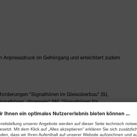
den Anpressdruck im Gehörgang und erleichtert zudem
forderungen "Signalhören im Gleisoberbau" (S),
ignalhören, allgemein" (W), "Signalhören für
L: 34 dB
Umgebungen geeignet