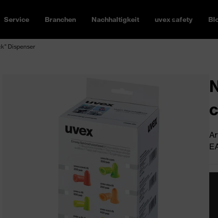
Service
Branchen
Nachhaltigkeit
uvex safety
Bl
ick" Dispenser
N
c
Ar
EA