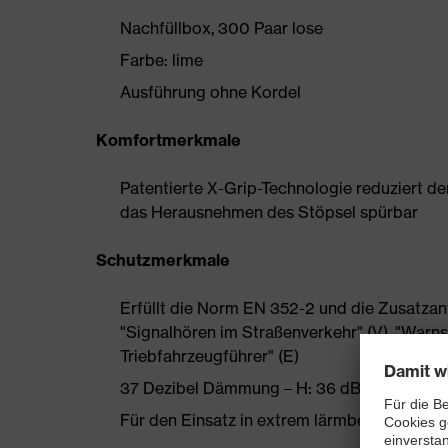
Nachfüllbox, 300 Paar lose
Farbe: lime
Ausführung ohne Kordel
Komfortmerkmale
Patentierte X-Grip-Technologie reduziert 
das Herausnehmen des Stöpsel spürbar
Schutzmerkmale
Erfüllt die Norm EN 352-2 und die Zusatzan
"Signalhören im Straßenverkehr" (V), "Warns
Triebfahrzeugführer" (E)
37 Dezibel Dämmung – H: 36 dB, M: 35 dB, 
Für den Einsatz in extrem lärmbelasteten 