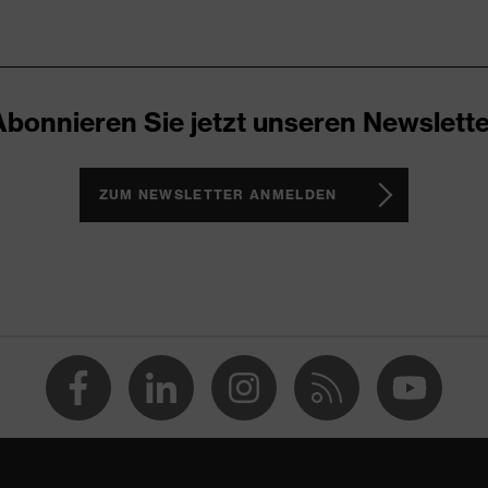
uvex x-grip-Technologie
ohne Kordel
Abonnieren Sie jetzt unseren Newslette
36
ZUM NEWSLETTER ANMELDEN
34
35
lime
Polyurethan (PU)
EN 352-2:2020