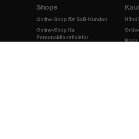
Shops
Kau
Online-Shop für B2B-Kunden
Händl
Online-Shop für
Ortho
Personaldienstleister
Noch 
Online-Shop für
Laserschutzprodukte
uvex Optik Shop Fürth
E | 3 Store