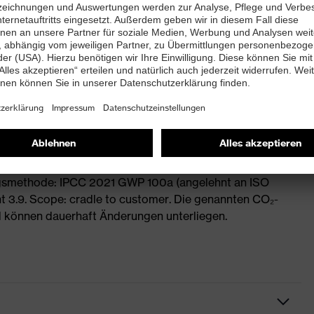
ngsmethode: IPCC 2021 GWP 100a (angelehnt an ISO
 3.9. Scope: cradle to customer. Die genannten CO₂-
 können dauerhaft Änderungen unterliegen.