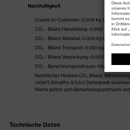
Nachhaltigkeit
Cradle-to-Customer: 0.006 kg CO₂ eq
CO₂ - Bilanz Herstellung: 0.000 kg CO₂ eq
CO₂ - Bilanz Material: 0.005 kg CO₂ eq
CO₂ - Bilanz Transport: 0.001 kg CO₂ eq
CO₂ - Bilanz Verpackung: 0.000 kg CO₂ eq
CO₂ - Berechnungszeitraum: 06/2024
Rechtlicher Hinweis CO₂ Bilanz: Berechnu
14067) SimaPro 9.5.0.0 Datenbank ecoinvent
Werte gelten zum Berechnungszeitraum und
Technische Daten