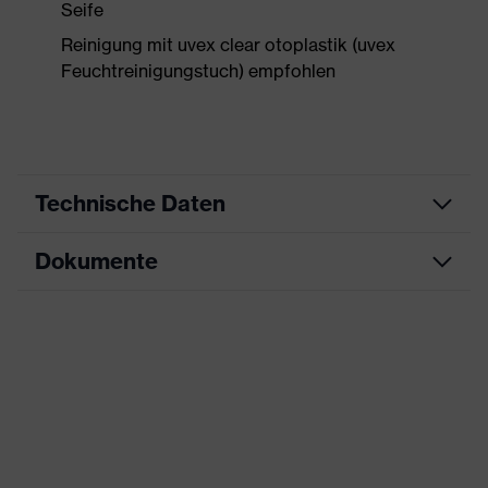
Seife
Reinigung mit uvex clear otoplastik (uvex
Feuchtreinigungstuch) empfohlen
Technische Daten
Dokumente
Produktart
Individuelle Otoplastik
Produktfamilie
uvex Otoplastic
Datenblatt
Farbe
blau, transparent
CE Konformitätserklärung
SNR
28
Downloadportal für CE
Detektierbarkeit
Ja
Konformitätserklärungen