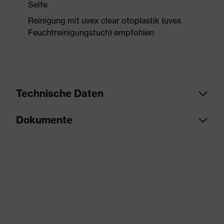
Seife
Reinigung mit uvex clear otoplastik (uvex
Feuchtreinigungstuch) empfohlen
Technische Daten
Dokumente
Produktart
Individuelle Otoplastik
Produktfamilie
uvex Otoplastic
Datenblatt
Farbe
blau, transparent
CE Konformitätserklärung
SNR
32
Downloadportal für CE
Signalerkennung
W, V, S, E1
Konformitätserklärungen