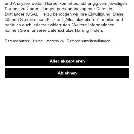
Shops
Online-Shop für B2B-Kunden
Online-Shop für Personaldienstleister
Online-Shop für Laserschutzprodukte
uvex Optik Shop Fürth
E | 3 Store
Kaufberatung
Händlersuche