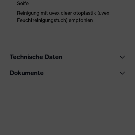
Seife
Reinigung mit uvex clear otoplastik (uvex
Feuchtreinigungstuch) empfohlen
Technische Daten
Dokumente
Produktart
Individuelle Otoplastik
Produktfamilie
uvex Otoplastic
Datenblatt
Farbe
transparent
CE Konformitätserklärung
SNR
26
Downloadportal für CE
Signalerkennung
W, V, E2
Konformitätserklärungen