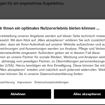
orgen für ein angenehmes Augenklima.
en, soften Nasensteg und softe Bügelenden
ein angenehmes Augenklima
rkung: zertifizierte Korrektionsschutzbrillen sind nur
hränktes Blickfeld