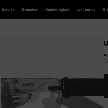
Service
Branchen
Nachhaltigkeit
uvex safety
Bl
u
Ar
EA