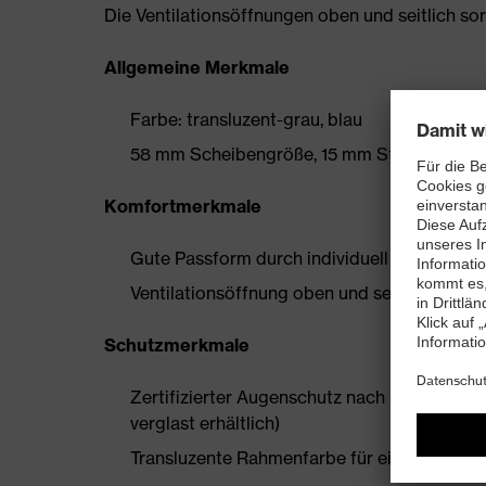
Die Ventilationsöffnungen oben und seitlich s
Allgemeine Merkmale
Farbe: transluzent-grau, blau
58 mm Scheibengröße, 15 mm Stegweite
Komfortmerkmale
Gute Passform durch individuell anpassbar
Ventilationsöffnung oben und seitlich für 
Schutzmerkmale
Zertifizierter Augenschutz nach EN 166 (Anme
verglast erhältlich)
Transluzente Rahmenfarbe für ein uneingesc