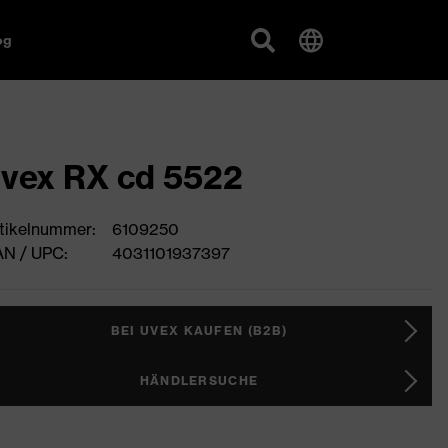
og
vex RX cd 5522
tikelnummer:
6109250
N / UPC:
4031101937397
BEI UVEX KAUFEN (B2B)
HÄNDLERSUCHE