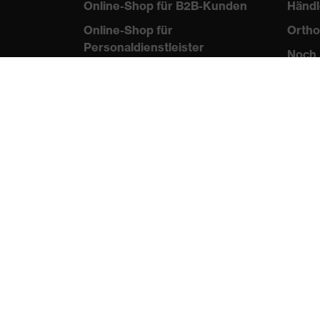
Online-Shop für B2B-Kunden
Händl
Online-Shop für
Ortho
Personaldienstleister
Noch 
Online-Shop für
Laserschutzprodukte
uvex Optik Shop Fürth
E | 3 Store
protecting people