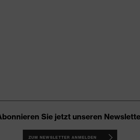
chtung
00 (S20-0516)
 reflektierende Designelemente, verdeckter Frontverschluss,
Vielzahl an Taschen (innen/außen), teilweise mit Patte
Abonnieren Sie jetzt unseren Newslette
ocken
ZUM NEWSLETTER ANMELDEN