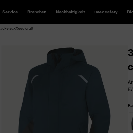
Service
Branchen
Nachhaltigkeit
uvex safety
Bl
jacke suXXeed craft
3
c
Ar
EA
Fa