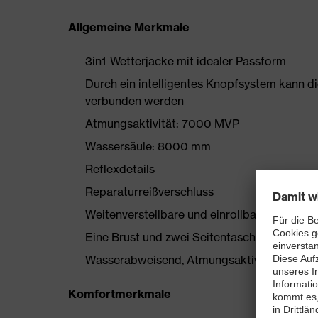
Allgemeine Merkmale
3in1-Wetterjacke mit idealer Passform
Durch ein intelligentes Knopfsystem kann di
verbunden werden
Atmungsaktivität: 7000 MVP
Wassersäule: 8000 mm
Reflexdetails
Reparaturreißverschluss
Weitenverstellbare und einrollbare Kapuze
Eine Brust und zwei Seitentaschen mit Reißv
Wasserabweisend, Atmungsaktiv, verstellb
Komfortmerkmale