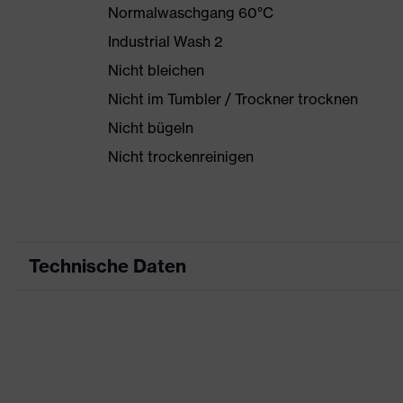
Normalwaschgang 60°C
Industrial Wash 2
Nicht bleichen
Nicht im Tumbler / Trockner trocknen
Nicht bügeln
Nicht trockenreinigen
Technische Daten
Produktart
Arbeitskleidung
Produkttyp
Jacke
Produktart
-