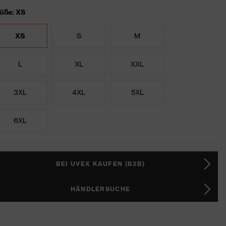
öße: XS
XS
S
M
L
XL
XXL
3XL
4XL
5XL
6XL
BEI UVEX KAUFEN (B2B)
HÄNDLERSUCHE