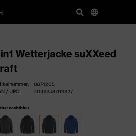
og
in1 Wetterjacke suXXeed
raft
tikelnummer:
8874208
N / UPC:
4049358709827
rbe: nachtblau