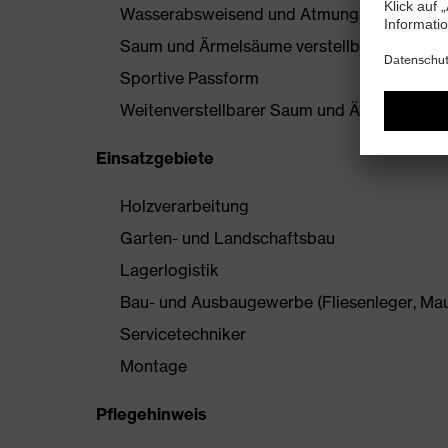
Wasserabsweisend und Atmungsaktiv
Saum und Ärmelsäume verstellbar für ultim
Sportive Passform
Weitenverstellbarer Saum und Ärmelsäume
Einsatzgebiete
Holzverarbeitung
Garten- und Landschaftsbau
Lagerlogistik
Bau- und Ausbaugewerbe (Fliesenleger, Maur
Servicetechniker
Montage
Pflegehinweis