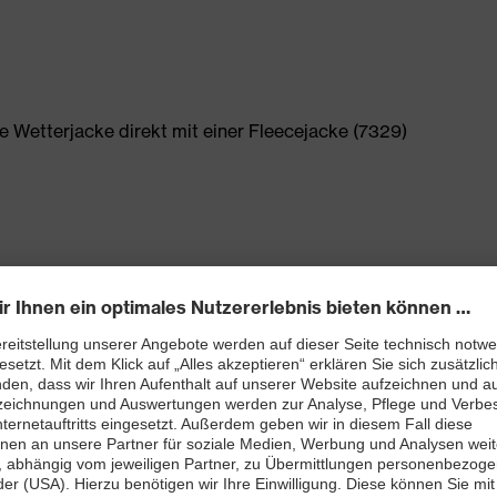
e Wetterjacke direkt mit einer Fleecejacke (7329)
erschluss, eine Innentasche
are Saum- und Ärmelweiten