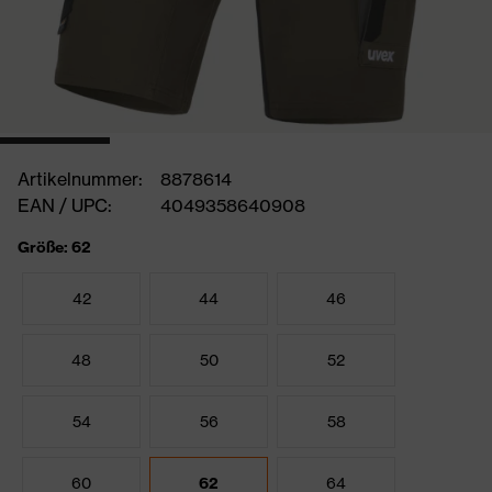
Artikelnummer:
8878614
EAN / UPC:
4049358640908
Größe: 62
42
44
46
48
50
52
54
56
58
60
62
64