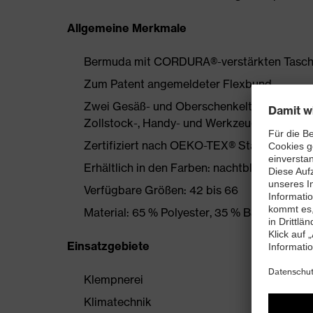
Allgemeine Merkmale
Bermuda mit CORDURA®-verstärkten Tasc
Zum Patent angemeldeter Flexbund
Zwei Gesäß- und Oberschenkeltaschen jewe
Zollstock-, Handy- und Werkzeugtasche
Zertifiziert nach OEKO-TEX® Standard 100
Erhältlich in den Farben: nachtblau, graphit
Verfügbare Größen: 42 bis 66
Material: 65 % Polyester, 35 % Baumwolle
Einsatzgebiete
Klempnerei
Klimatechnik