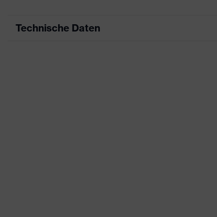
Technische Daten
Produktart
Arbeitskleidung
Produkttyp
Hose
Produktart Untertypen
-
Produktfamilie
uvex suxxeed
Farbe
blau
Geschlecht
Herren
Zertifikate
OEKO-TEX® STA
Flexbund, reflek
Ausstattung