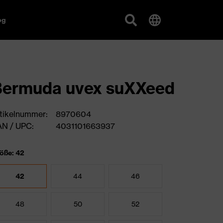
og
Bermuda uvex suXXeed
tikelnummer:
8970604
N / UPC:
4031101663937
öße: 42
42
44
46
48
50
52