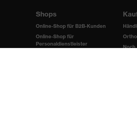
Material Verschluss
Kunststoff
Shops
Kau
Passform
Regular Fit
Online-Shop für B2B-Kunden
Händl
Online-Shop für
Ortho
Produkttyp Untertypen
Bermuda
Personaldienstleister
Noch 
Verschluss
Knopfverschluss
Online-Shop für
Laserschutzprodukte
uvex Optik Shop Fürth
E | 3 Store