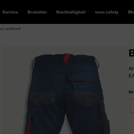
Service
Branchen
Nachhaltigkeit
uvex safety
Bl
vex suXXeed
Ar
EA
Gr