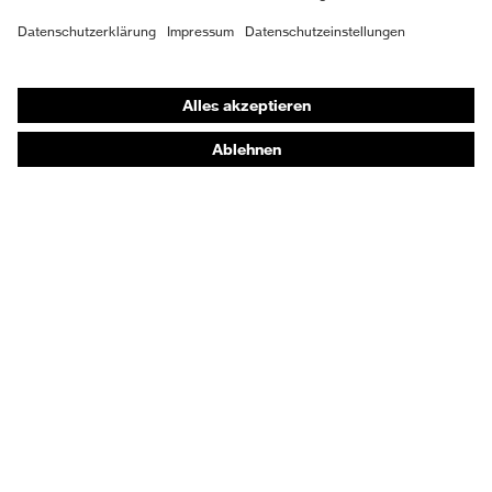
Passform
Regular Fit
Shops
Produkttyp
Online-Shop für B2B-Kunden
Bermuda
Untertypen
Online-Shop für Personaldienstleister
Knopfverschluss,
Verschluss
Online-Shop für Laserschutzprodukte
Reißverschluss
uvex Optik Shop Fürth
E | 3 Store
Kaufberatung
Händlersuche
Orthopädische Bestellungen
Noch Fragen zum Kauf?