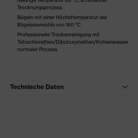
niedrige Temperatur 60 °C, schonender
Trocknungsprozess
Bügeln mit einer Höchsttemperatur der
Bügeleisensohle von 160 °C
Professionelle Trockenreinigung mit
Tetrachlorethen/Dibutoxymethan/Kohlenwasserstof
normaler Prozess
Technische Daten
Produktart
Arbeitskleidung
Produkttyp
Hose
Produktart
-
Untertypen