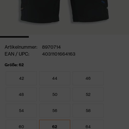
Artikelnummer:
8970714
EAN / UPC:
4031101664163
Größe: 62
42
44
46
48
50
52
54
56
58
60
62
64