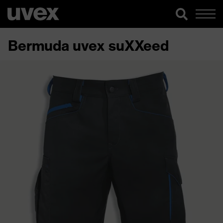
Bermuda uvex suXXeed