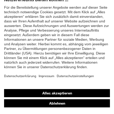
Material
65 % Polyester, 35 %
Oberstoff 2 inkl.
ZUM NEWSLETTER ANMELDEN
Baumwolle
Anteil
Material
Kunststoff
Verschluss
Norm
EN ISO 20471:2013 + A1:2016
Passform
Regular Fit
Produkttyp
Bermuda
Untertypen
Shops
Druckknopfverschluss,
Online-Shop für B2B-Kunden
Verschluss
Knopfverschluss,
Reißverschluss
Online-Shop für Personaldienstleister
Online-Shop für Laserschutzprodukte