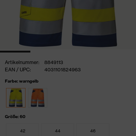
Artikelnummer:
8849113
EAN / UPC:
4031101824963
Farbe: warngelb
Größe: 60
42
44
46