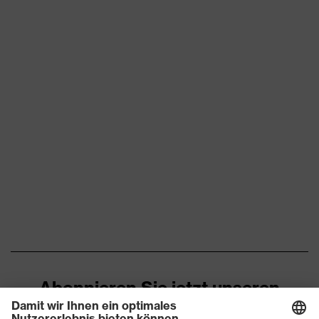
Vielzahl an Taschen, teilweise
Ausstattung
mit Patte
Eignung für
staubig, trocken
Arbeitsumgebung
Flächengewicht
270
Oberstoff 1
Marketingfarbe
warngelb
Material
Baumwolle, Polyester
Oberstoff 1
Material
50 % Baumwolle, 50 %
Oberstoff 1 inkl.
Polyester
Anteil
Abonnieren Sie jetzt unseren
Material
Baumwolle, Polyester
Newsletter
Oberstoff 2