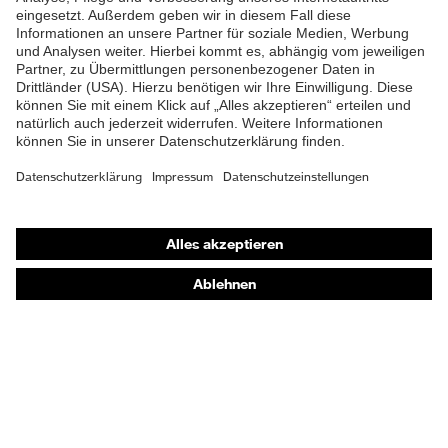
Material
Kunststoff
Verschluss
UV Standard 801, EN ISO
Norm
20471:2013
Passform
Regular Fit
Shops
Produkttyp
Cargohose
Untertypen
Online-Shop für B2B-Kunden
Online-Shop für Personaldienstleister
Druckknopfverschluss,
Verschluss
Reißverschluss
Online-Shop für Laserschutzprodukte
uvex Optik Shop Fürth
E | 3 Store
Kaufberatung