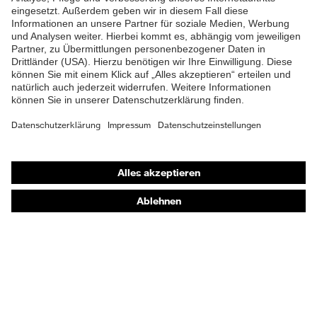
Material
Kunststoff
Verschluss
UV Standard 801, EN ISO
Norm
20471:2013
Passform
Regular Fit
Shops
Produkttyp
Cargohose
Untertypen
Online-Shop für B2B-Kunden
Online-Shop für Personaldienstleister
Druckknopfverschluss,
Verschluss
Reißverschluss
Online-Shop für Laserschutzprodukte
uvex Optik Shop Fürth
E | 3 Store
Kaufberatung