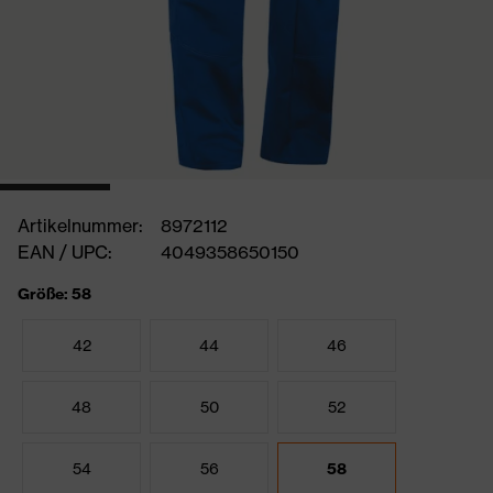
Artikelnummer:
8972112
EAN / UPC:
4049358650150
Größe: 58
42
44
46
48
50
52
54
56
58