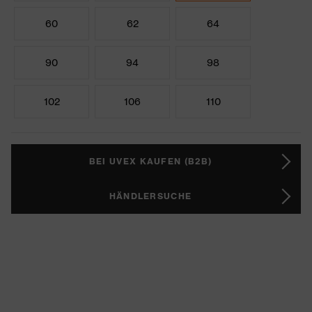
60
62
64
90
94
98
102
106
110
BEI UVEX KAUFEN (B2B)
HÄNDLERSUCHE