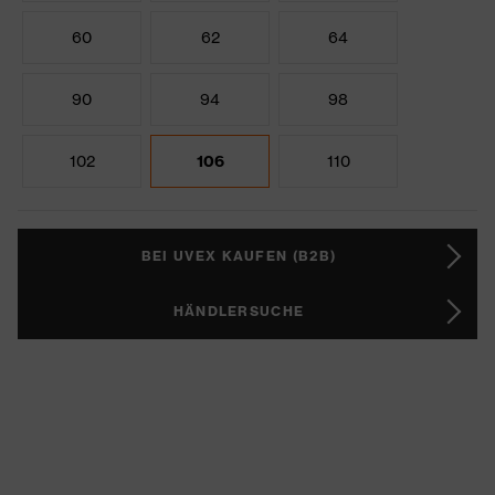
60
62
64
90
94
98
102
106
110
BEI UVEX KAUFEN (B2B)
HÄNDLERSUCHE