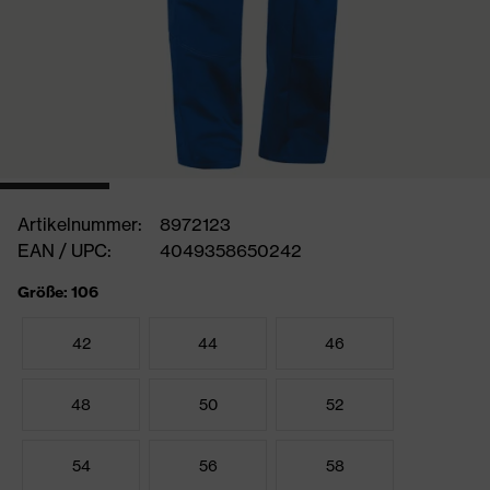
Artikelnummer:
8972123
EAN / UPC:
4049358650242
Größe: 106
42
44
46
48
50
52
54
56
58