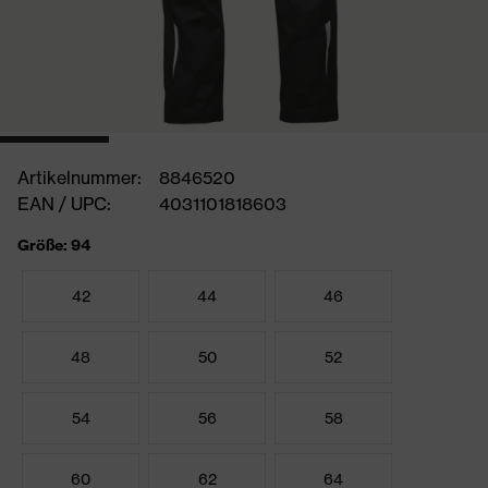
Artikelnummer:
8846520
EAN / UPC:
4031101818603
Größe: 94
42
44
46
48
50
52
54
56
58
60
62
64