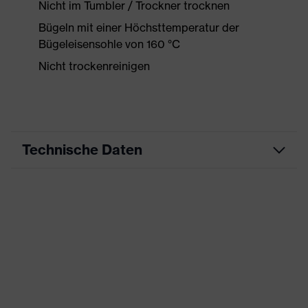
Nicht im Tumbler / Trockner trocknen
Bügeln mit einer Höchsttemperatur der
Bügeleisensohle von 160 °C
Nicht trockenreinigen
Technische Daten
Produktart
Arbeitskleidung
Produkttyp
Hose
Produktart
-
Untertypen
Produktfamilie
uvex syneXXo