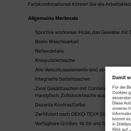
Farbkombinationen können Sie die Arbeitskleidun
Allgemeine Merkmale
Sportive workwear-Hose, das Gewebe mit S
Beste Waschbarkeit
Reflexdetails
Kniepolstertasche
Alle Verschlusselemente sind abgedeckt
Integrierte Seitentaschen
Zwei Gesäßtaschen mit Cordura verstärkt, 
Handyfach, Zollstocktasche aus Cordura
Dezente Kontrastfarbe
Zertifiziert nach OEKO-TEX® Standard 100
Verfügbare Größen: 19-26 und 34-54