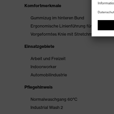
Komfortmerkmale
Gummizug im hinteren Bund
Ergonomische Linienführung für mehr Bewe
Vorgeformtes Knie mit Stretchmaterial
Einsatzgebiete
Arbeit und Freizeit
Indoorworker
Automobilindustrie
Pflegehinweis
Normalwaschgang 60°C
Industrial Wash 2