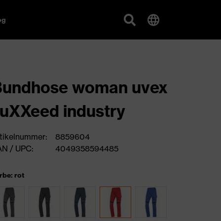
og
Bundhose woman uvex
uXXeed industry
tikelnummer:
8859604
N / UPC:
4049358594485
rbe: rot