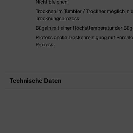
Nicht bleichen
Trocknen im Tumbler / Trockner möglich, ni
Trocknungsprozess
Bügeln mit einer Höchsttemperatur der Büg
Professionelle Trockenreinigung mit Perchl
Prozess
Technische Daten
Produktart
Arbeitskleidung
Produkttyp
Hose
Produktart Untertypen
-