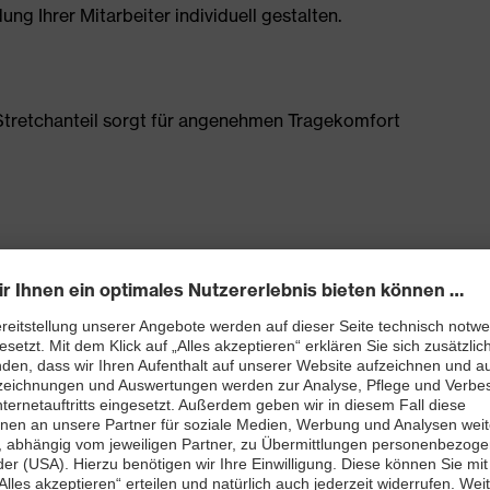
g Ihrer Mitarbeiter individuell gestalten.
tretchanteil sorgt für angenehmen Tragekomfort
Schenkeltasche mit hohem Volumen und integriertem