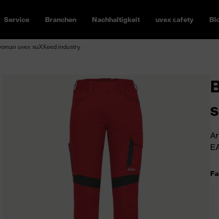
Service
Branchen
Nachhaltigkeit
uvex safety
Bl
oman uvex suXXeed industry
s
Ar
EA
Fa