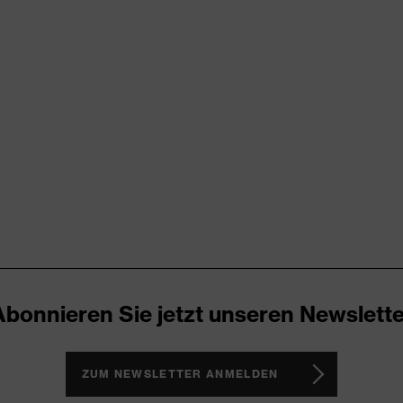
try
RD 100 (S20-0516)
ende Designelemente, Stretcheinsätze, Vielzahl an Taschen,
Abonnieren Sie jetzt unseren Newslette
®, Polyester
ZUM NEWSLETTER ANMELDEN