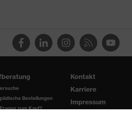
 % Polyester, 2 % Elasthan®
fberatung
Kontakt
®, Polyester
ersuche
Karriere
pädische Bestellungen
Impressum
 % Polyester, 2 % Elasthan®
Fragen zum Kauf?
Datenschutz
Newsletter