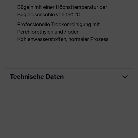
Bügeln mit einer Höchsttemperatur der
Bügeleisensohle von 150 °C
Professionelle Trockenreinigung mit
Perchlorethylen und / oder
Kohlenwasserstoffen, normaler Prozess
Technische Daten
Produktart
Arbeitskleidung
Produkttyp
Hose
Produktart
-
Untertypen