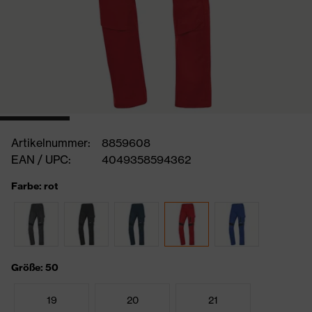
Artikelnummer:
8859608
EAN / UPC:
4049358594362
Farbe: rot
Größe: 50
19
20
21