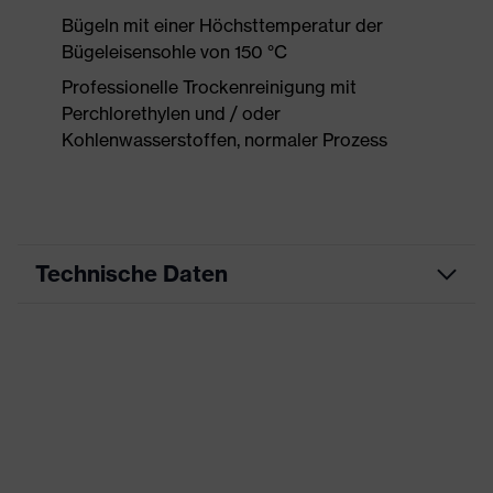
Bügeln mit einer Höchsttemperatur der
Bügeleisensohle von 150 °C
Professionelle Trockenreinigung mit
Perchlorethylen und / oder
Kohlenwasserstoffen, normaler Prozess
Technische Daten
Produktart
Arbeitskleidung
Produkttyp
Hose
Produktart
-
Untertypen