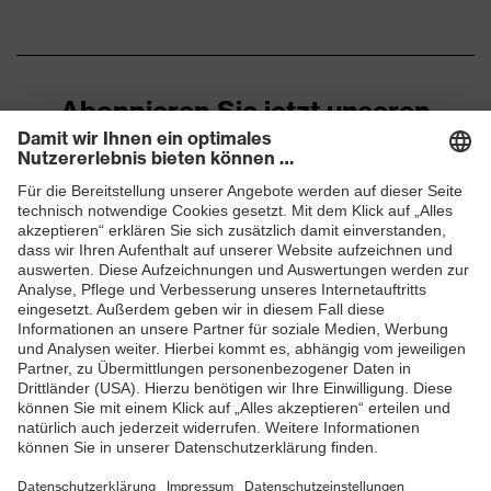
Marketingfarbe
graphit
Material
Baumwolle, Elasthan®,
Oberstoff 1
Polyester
Abonnieren Sie jetzt unseren
Material
Newsletter
49 % Baumwolle, 49 %
Oberstoff 1 inkl.
Polyester, 2 % Elasthan®
Anteil
ZUM NEWSLETTER ANMELDEN
Material
Polyester
Oberstoff 2
Material
Oberstoff 2 inkl.
100 % Polyester
Anteil
Material
Polyamid
Oberstoff 3
Material