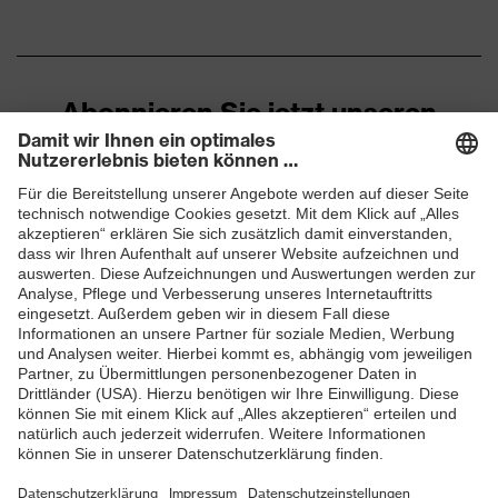
Marketingfarbe
graphit
Material
Baumwolle, Elasthan®,
Oberstoff 1
Polyester
Abonnieren Sie jetzt unseren
Material
Newsletter
49 % Baumwolle, 49 %
Oberstoff 1 inkl.
Polyester, 2 % Elasthan®
Anteil
ZUM NEWSLETTER ANMELDEN
Material
Polyester
Oberstoff 2
Material
Oberstoff 2 inkl.
100 % Polyester
Anteil
Material
Polyamid
Oberstoff 3
Material