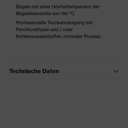
Bügeln mit einer Höchsttemperatur der
Bügeleisensohle von 150 °C
Professionelle Trockenreinigung mit
Perchlorethylen und / oder
Kohlenwasserstoffen, normaler Prozess
Technische Daten
Produktart
Arbeitskleidung
Produkttyp
Hose
Produktart
-
Untertypen