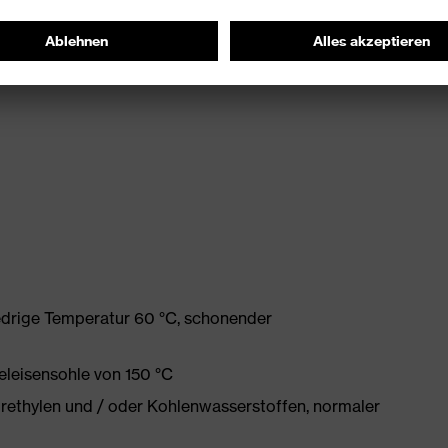
edrige Temperatur 60 °C, schonender
eleisensohle von 150 °C
orethylen und / oder Kohlenwasserstoffen, normaler