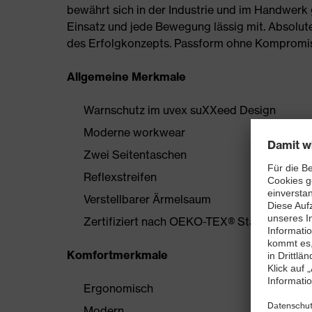
bewährt sich in der Industrie und im Handwerk
Einsatz und jede Bewegung lässig mit. Absolute 
des Erfolgkonzepts. Passform ohne Kompromisse
Allgemeine Merkmale
Warnschutz im uvex suXXeed Design
Moderne workwear
Zwei Seitentaschen
Reflexstreifen
Verstellbarer Ärmelsaum
Zertifiziert nach OEKO-TEX® Standard 100
Komfortmerkmale
Ergonomisch
Modern