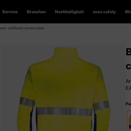
Service
Branchen
Nachhaltigkeit
uvex safety
Bl
uvex suXXeed construction
B
c
Ar
EA
Fa