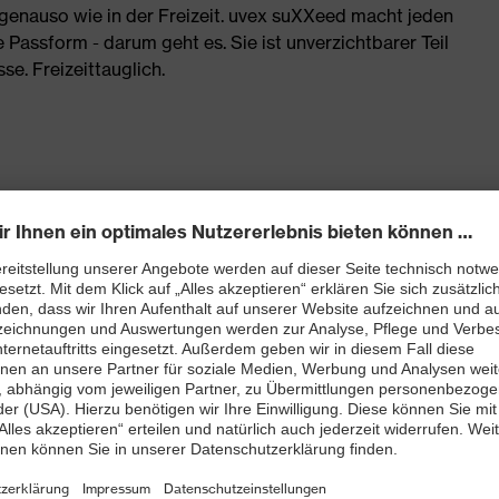
 genauso wie in der Freizeit. uvex suXXeed macht jeden
Passform - darum geht es. Sie ist unverzichtbarer Teil
. Freizeittauglich.