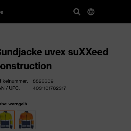
og
undjacke uvex suXXeed
onstruction
tikelnummer:
8826609
N / UPC:
4031101782317
rbe: warngelb