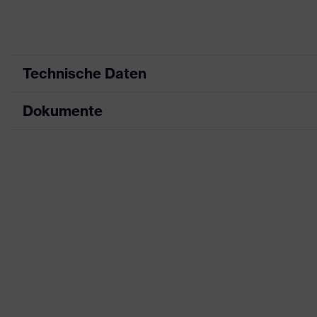
Technische Daten
Dokumente
Produktart
Schutzkleidung
Produkttyp
Jacke
Datenblatt
Produktart
Warnschutzkleidung
Untertypen
CE Konformitätserklärung
Produktfamilie
uvex Construction
Downloadportal für CE Konformitätserklä
Farbe
blau, gelb
Geschlecht
Herren