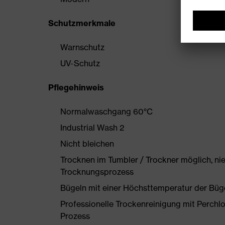
Schutzmerkmale
Warnschutz
UV-Schutz
Pflegehinweis
Normalwaschgang 60°C
Industrial Wash 2
Nicht bleichen
Trocknen im Tumbler / Trockner möglich, ni
Trocknungsprozess
Bügeln mit einer Höchsttemperatur der Büg
Professionelle Trockenreinigung mit Perchl
Prozess