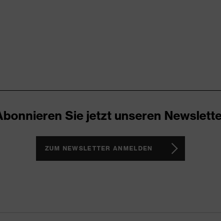
 (S20-0516)
reflektierende Designelemente, Stehkragen, verlängertes
hen (innen/außen), teilweise mit Patte
Abonnieren Sie jetzt unseren Newslette
ZUM NEWSLETTER ANMELDEN
ester