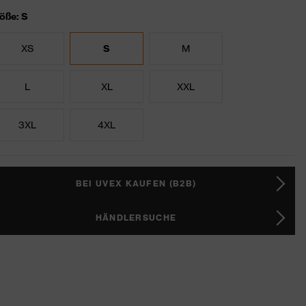
öße: S
XS
S
M
L
XL
XXL
3XL
4XL
BEI UVEX KAUFEN (B2B)
HÄNDLERSUCHE