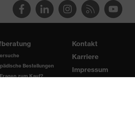
wolle
fberatung
Kontakt
ersuche
Karriere
pädische Bestellungen
0471:2013
Impressum
Fragen zum Kauf?
Datenschutz
Newsletter