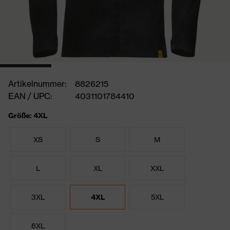
Artikelnummer:
8826215
EAN / UPC:
4031101784410
Größe: 4XL
XS
S
M
L
XL
XXL
3XL
4XL
5XL
6XL