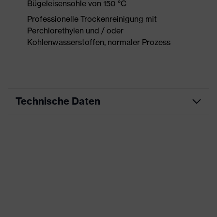
Bügeleisensohle von 150 °C
Professionelle Trockenreinigung mit
Perchlorethylen und / oder
Kohlenwasserstoffen, normaler Prozess
Technische Daten
Produktart
Arbeitskleidung
Produkttyp
Hose
Produktart
-
Untertypen
Produktfamilie
uvex suXXeed craft