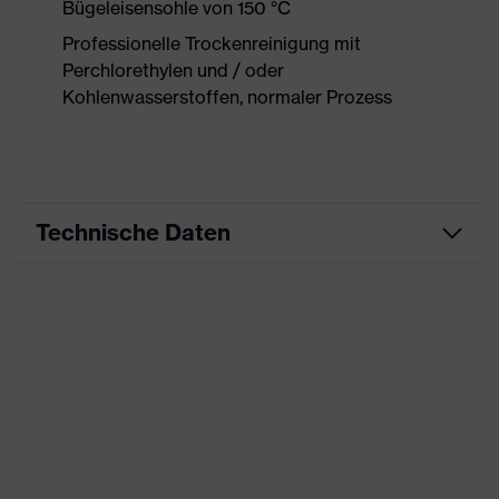
Bügeleisensohle von 150 °C
Professionelle Trockenreinigung mit
Perchlorethylen und / oder
Kohlenwasserstoffen, normaler Prozess
Technische Daten
Produktart
Arbeitskleidung
Produkttyp
Hose
Produktart
-
Untertypen
Produktfamilie
uvex suXXeed craft