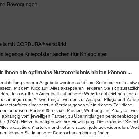
 und Bewegungen.
eils mit CORDURA® verstärkt
iegende Kniepolstertaschen (für Kniepolster