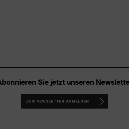
100 (24.HDE.31919)
schen, Knieverstärkung, reflektierende Designelemente,
lweise mit Patte
Abonnieren Sie jetzt unseren Newslette
ZUM NEWSLETTER ANMELDEN
asthan®