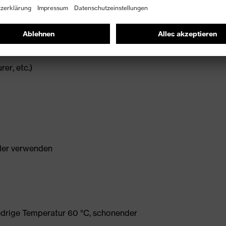
er, etc.)
ller verwenden
edrige Temperatur 60 °C, schonender