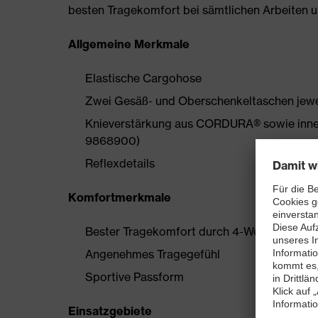
besten Tragekomfort bei sämtlichen Arbeiten
Allgemeine Merkmale
Elastische Cargohose
Zwei Gesäß- und Oberschenkeltaschen jew
Knieverstärkung aus CORDURA® sowie innenl
9868900)
Reflexdetails
Komfortmerkmale
Bester Tragekomfort durch 4-Wege-Stretch
Angenehmes Tragegefühl
Sportive Passform
Einsatzgebiete