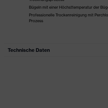
Bügeln mit einer Höchsttemperatur der Büg
Professionelle Trockenreinigung mit Perchl
Prozess
Technische Daten
Produktart
Arbeitskleidung
Produkttyp
Hose
Produktart
-
Untertypen
Produktfamilie
uvex suXXeed craft