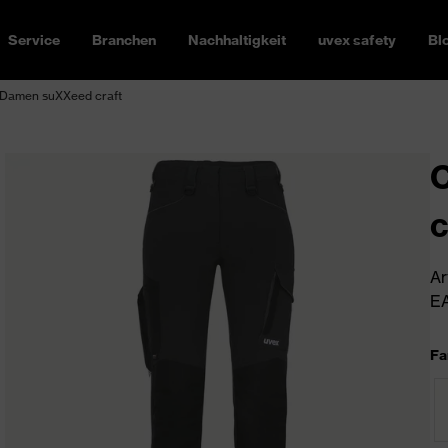
Service
Branchen
Nachhaltigkeit
uvex safety
Bl
Damen suXXeed craft
c
Ar
EA
Fa