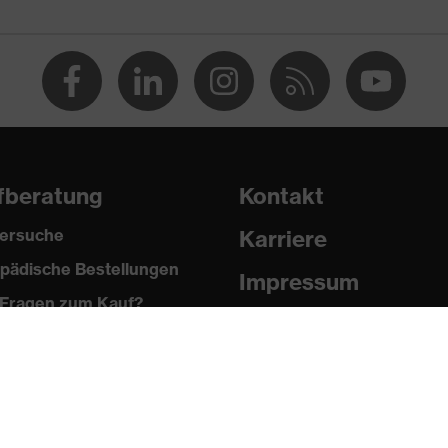
t), 10 % Elasthan®
fberatung
Kontakt
ersuche
Karriere
pädische Bestellungen
Impressum
Fragen zum Kauf?
Datenschutz
Newsletter