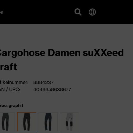
og
Cargohose Damen suXXeed
raft
tikelnummer:
8884237
N / UPC:
4049358638677
rbe: graphit