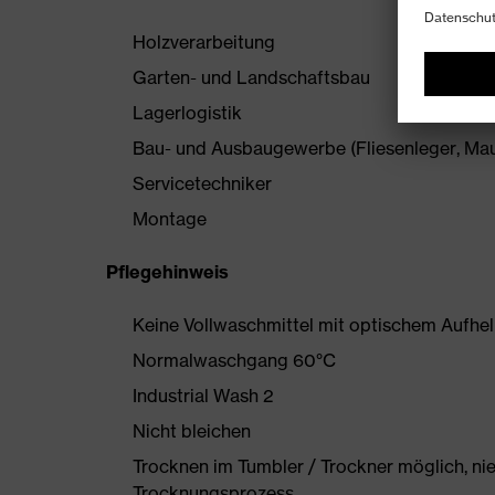
Holzverarbeitung
Garten- und Landschaftsbau
Lagerlogistik
Bau- und Ausbaugewerbe (Fliesenleger, Maur
Servicetechniker
Montage
Pflegehinweis
Keine Vollwaschmittel mit optischem Aufhe
Normalwaschgang 60°C
Industrial Wash 2
Nicht bleichen
Trocknen im Tumbler / Trockner möglich, ni
Trocknungsprozess