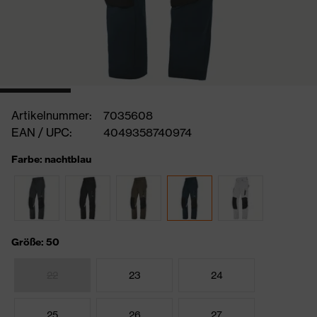
Artikelnummer:
7035608
EAN / UPC:
4049358740974
Farbe: nachtblau
Größe: 50
22
23
24
25
26
27