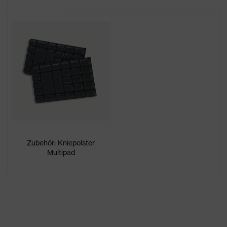
Produktart
-
Untertypen
Produktfamilie
uvex suXXeed craft
Farbe
blau
Geschlecht
Herren
OEKO-TEX® STANDARD 100
Zertifikate
(24.HDE.31919)
Zubehör: Kniepolster
Multipad
Flexbund, Kniepolstertaschen,
Knieverstärkung,
reflektierende
Ausstattung
Designelemente,
Stretcheinsätze, Vielzahl an
Taschen, teilweise mit Patte