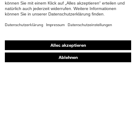
Shops
Online-Shop für B2B-Kunden
Online-Shop für Personaldienstleister
Online-Shop für Laserschutzprodukte
uvex Optik Shop Fürth
E | 3 Store
Kaufberatung
Händlersuche
Orthopädische Bestellungen