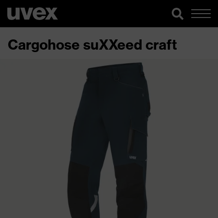
Cargohose suXXeed craft