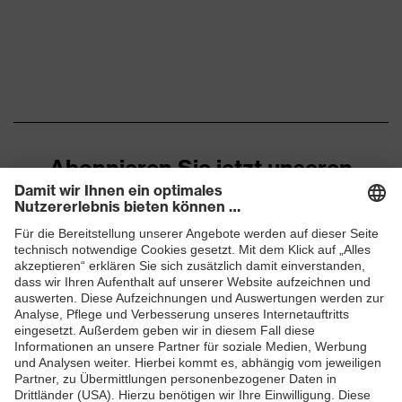
Material
Polyester
Oberstoff 3
Material
Oberstoff 3 inkl.
100 % Polyester
Anteil
Abonnieren Sie jetzt unseren
Material
Kunststoff, Metall
Newsletter
Verschluss
Passform
Regular Fit
ZUM NEWSLETTER ANMELDEN
Produkttyp
Cargohose
Untertypen
Klettverschluss,
Verschluss
Knopfverschluss,
Reißverschluss