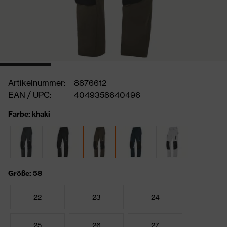
Artikelnummer:
8876612
EAN / UPC:
4049358640496
Farbe: khaki
Größe: 58
22
23
24
25
26
27