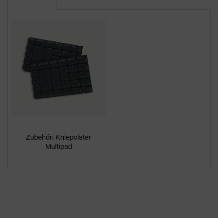
Produktart
-
Untertypen
Produktfamilie
uvex suXXeed craft
Farbe
braun
Geschlecht
Herren
OEKO-TEX® STANDARD 100
Zertifikate
(24.HDE.31919)
Zubehör: Kniepolster
Multipad
Flexbund, Kniepolstertaschen,
Knieverstärkung,
reflektierende
Ausstattung
Designelemente,
Stretcheinsätze, Vielzahl an
Taschen, teilweise mit Patte