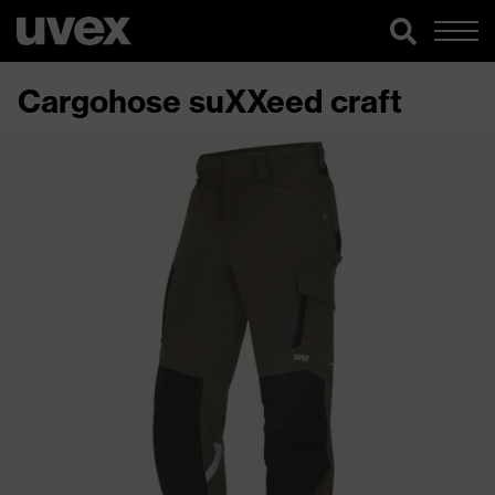
Cargohose suXXeed craft