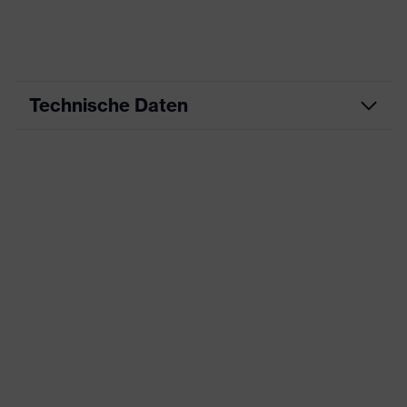
Technische Daten
Produktart
Arbeitskleidung
Produkttyp
Hose
Produktart
-
Untertypen
Produktfamilie
uvex suXXeed mobility
Farbe
schwarz
Geschlecht
Damen